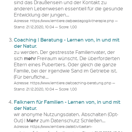
sind das Draußensein und der Kontakt zu
anderen Lebenwesen essentiell für die gesunde
Entwicklung der jungen…
Adresse: https://www.lerntiere.de/paedagogik-therapie.php —
Stand: 21.12.2020, 10:04 — Score: 1,00
Coaching | Beratung - Lernen von, in und mit
der Natur.
zu werden. Der gestresste Familienvater, der
mehr
sich
Freiraum wünscht. Die überforderten
Eltern eines Pubertiers. Oder gleich die ganze
Familie, bei der irgendwie Sand im Getriebe ist.
(Für berufliche…
Adresse: https://www.lerntiere.de/coaching-beratung.php —
Stand: 21.12.2020, 10:04 — Score: 1,00
Falknern für Familien - Lernen von, in und mit
der Natur.
wir anonyme Nutzungsdaten. Abschalten (Opt-
Mehr
Out) |
zum Datenschutz Schließen…
Adresse: https://www.lerntiere.de/aktivitaeten-