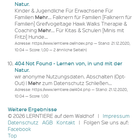
Natur.
Kinder & Jugendliche Für Erwachsene Für
Mehr
Familien
... Falknern für Familien [Falknern für
Familien] Greifvogeltage Hawk Walks Therapie &
Mehr
Coaching
... Für Kitas & Schulen [Minis mit
Fritzi] Hunde…
Adresse: https://www.lerntiere.de/index.php — Stand: 21.12.2020,
10:04 — Score: 1,00 — 2 ähnliche Seite(n)
404 Not Found - Lernen von, in und mit der
Natur.
wir anonyme Nutzungsdaten. Abschalten (Opt-
Mehr
Out) |
zum Datenschutz Schließen…
Adresse: https://www.lerntiere.de/404.php — Stand: 21.12.2020,
10:04 — Score: 1,00
Weitere Ergebnisse
© 2026 LERNTIERE auf dem Waldhof |
Impressum
Datenschutz
AGB
Kontakt
| Folgen Sie uns auf:
Facebook
Top