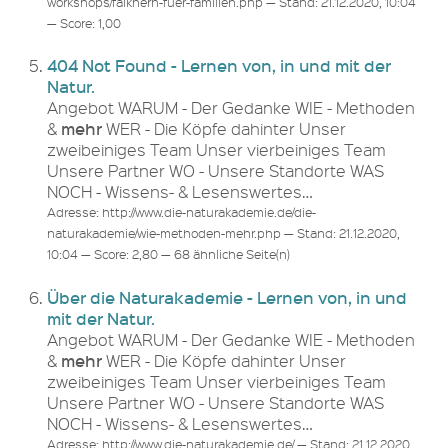
workshops/falknern-fuer-familien.php — Stand: 21.12.2020, 10:04
— Score: 1,00
404 Not Found - Lernen von, in und mit der
Natur.
Angebot WARUM - Der Gedanke WIE - Methoden
mehr
&
WER - Die Köpfe dahinter Unser
zweibeiniges Team Unser vierbeiniges Team
Unsere Partner WO - Unsere Standorte WAS
NOCH - Wissens- & Lesenswertes…
Adresse: http://www.die-naturakademie.de/die-
naturakademie/wie-methoden-mehr.php — Stand: 21.12.2020,
10:04 — Score: 2,80 — 68 ähnliche Seite(n)
Über die Naturakademie - Lernen von, in und
mit der Natur.
Angebot WARUM - Der Gedanke WIE - Methoden
mehr
&
WER - Die Köpfe dahinter Unser
zweibeiniges Team Unser vierbeiniges Team
Unsere Partner WO - Unsere Standorte WAS
NOCH - Wissens- & Lesenswertes…
Adresse: http://www.die-naturakademie.de/ — Stand: 21.12.2020,