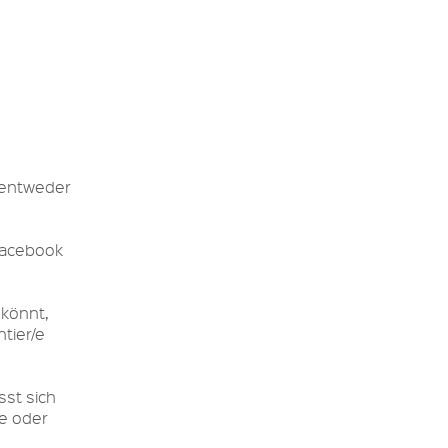
 entweder
 Facebook
 könnt,
tier/e
sst sich
se oder