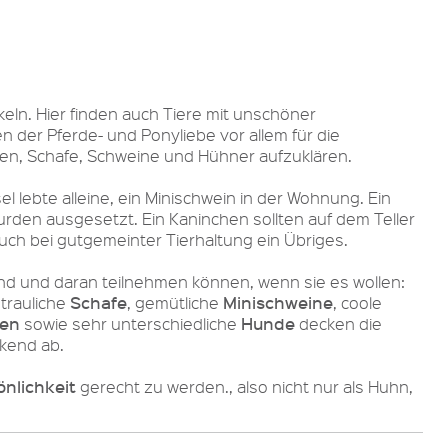
ln. Hier finden auch Tiere mit unschöner
 der Pferde- und Ponyliebe vor allem für die
iegen, Schafe, Schweine und Hühner aufzuklären.
l lebte alleine, ein Minischwein in der Wohnung. Ein
den ausgesetzt. Ein Kaninchen sollten auf dem Teller
ch bei gutgemeinter Tierhaltung ein Übriges.
nd und daran teilnehmen können, wenn sie es wollen:
Schafe
Minischweine
trauliche
, gemütliche
, coole
zen
Hunde
sowie sehr unterschiedliche
decken die
ckend ab.
önlichkeit
gerecht zu werden., also nicht nur als Huhn,