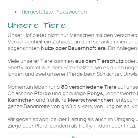
Tiergestützte Praxiswochen
Unsere Tiere
Unser Hof bietet nicht nur Menschen mit den verschied
Vergangenheit ein Zuhause, in dem sie ankommen und so 
Nutz- oder Bauernhoftiere
sogenannten
. Ein Anliege
aus dem Tierschutz
Viele unserer Tiere kommen
oder z
Shetty kommt aus dem Streichelzoo, wo es durch unges
landen und zwei unserer Pferde beim Schlachter. Unwis
80 verschiedene Tiere
Momentan leben rund
auf unse
Pferde
Ponys
Gelassene
und geduldige
, liebenswerte
Kaninchen
Meerschweinchen
und fröhliche
, entspan
ganze Bandbreite von groß bis klein, von jung bis alt, 
Wir geben sowohl bei der Haltung als auch im Umgang u
Ziege oder Pferd, sondern als Fluffy, Fridolin oder Fritzi.