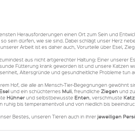
ensten Herausforderungen einen Ort zum Sein und Entwicke
sein dürfen, wie sie sind. Dabei schlägt unser Herz neben
n unserer Arbeit ist es daher auch, Vorurteile über Esel, Z
umindest aus nicht artgerechter Haltung: Einer unserer Ese
unde Fütterung krank geworden ist und unsere Katzen wur
senheit, Altersgründe und gesundheitliche Probleme tun au
rem Hof, die alle an Mensch-Tier-Begegnungen gewöhnt si
Esel
Muli
Ziegen
und ein schüchternes
, freundliche
und zu
Hühner
Enten
Kat
nte
und selbstbewusste
, verschmuste
von ruhig bis temperamentvoll und von niedlich bis beeindru
jeweiligen Pers
nser Bestes, unseren Tieren auch in ihrer