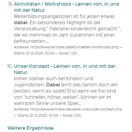
Aktivitäten | Workshops - Lernen von, in und
mit der Natur.
Weiterbildungsangeboten ist für jeden etwas
dabei
. Ein besonderes Highlight ist die
Veranstaltung " Falknerei kinderleicht gemacht ",
die wir mehrmals im Jahr zusammen mit einer
befreundeten…
Adresse: https://www.lerntiere.de/aktivitaeten-workshops.php —
Stand: 21.12.2020, 10:04 — Score: 1,00
Unser Konzept - Lernen von, in und mit der
Natur.
immer stärker auch bei Kindern und
Dabei
Jugendlichen.
lernt das Gehirn doch am
besten, wenn es spielt! Erst wenn wir frei sind
von "schneller, höher, weiter", können wir im
wahrsten Sinne unsere Spiel…
Adresse: https://www.lerntiere.de/ueber-uns/unser-konzept.php
— Stand: 21.12.2020, 10:04 — Score: 1,00
Weitere Ergebnisse