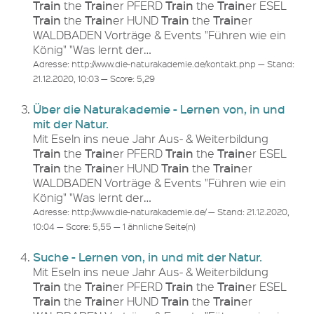
Train
Train
Train
Train
the
er PFERD
the
er ESEL
Train
Train
Train
Train
the
er HUND
the
er
WALDBADEN Vorträge & Events "Führen wie ein
König" "Was lernt der…
Adresse: http://www.die-naturakademie.de/kontakt.php — Stand:
21.12.2020, 10:03 — Score: 5,29
Über die Naturakademie - Lernen von, in und
mit der Natur.
Mit Eseln ins neue Jahr Aus- & Weiterbildung
Train
Train
Train
Train
the
er PFERD
the
er ESEL
Train
Train
Train
Train
the
er HUND
the
er
WALDBADEN Vorträge & Events "Führen wie ein
König" "Was lernt der…
Adresse: http://www.die-naturakademie.de/ — Stand: 21.12.2020,
10:04 — Score: 5,55 — 1 ähnliche Seite(n)
Suche - Lernen von, in und mit der Natur.
Mit Eseln ins neue Jahr Aus- & Weiterbildung
Train
Train
Train
Train
the
er PFERD
the
er ESEL
Train
Train
Train
Train
the
er HUND
the
er