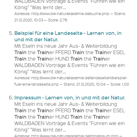
WALDBADEN Vorträge & Events "Führen wie ein
König" "Was lernt der…
Adresse: http://www.die-naturakademie.de/suche.php — Stand:
21.12.2020, 10:03 — Score: 2,76
Beispiel für eine Landeseite - Lernen von, in
und mit der Natur.
Mit Eseln ins neue Jahr Aus- & Weiterbildung
Train
Train
Train
Train
the
er PFERD
the
er ESEL
Train
Train
Train
Train
the
er HUND
the
er
WALDBADEN Vorträge & Events "Führen wie ein
König" "Was lernt der…
Adresse: http://www.die-naturakademie.de/landeseiten/beispiel-
fuer-eine-landeseite.php — Stand: 21.12.2020, 10:04 — Score: 1,00
Impressum - Lernen von, in und mit der Natur.
Mit Eseln ins neue Jahr Aus- & Weiterbildung
Train
Train
Train
Train
the
er PFERD
the
er ESEL
Train
Train
Train
Train
the
er HUND
the
er
WALDBADEN Vorträge & Events "Führen wie ein
König" "Was lernt der…
Adresse: http://www.die-naturakademie.de/impressum.php —