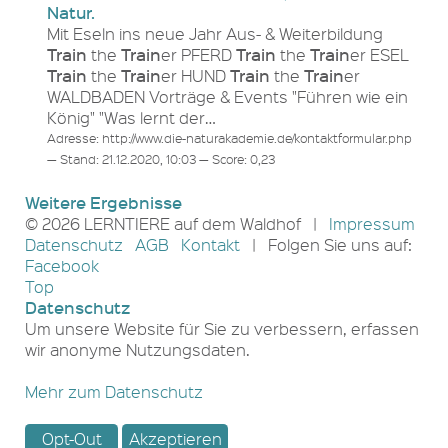
Natur.
Mit Eseln ins neue Jahr Aus- & Weiterbildung
Train
Train
Train
Train
the
er PFERD
the
er ESEL
Train
Train
Train
Train
the
er HUND
the
er
WALDBADEN Vorträge & Events "Führen wie ein
König" "Was lernt der…
Adresse: http://www.die-naturakademie.de/kontaktformular.php
— Stand: 21.12.2020, 10:03 — Score: 0,23
Weitere Ergebnisse
© 2026 LERNTIERE auf dem Waldhof |
Impressum
Datenschutz
AGB
Kontakt
| Folgen Sie uns auf:
Facebook
Top
Datenschutz
Um unsere Website für Sie zu verbessern, erfassen
wir anonyme Nutzungsdaten.
Mehr zum Datenschutz
Opt-Out
Akzeptieren