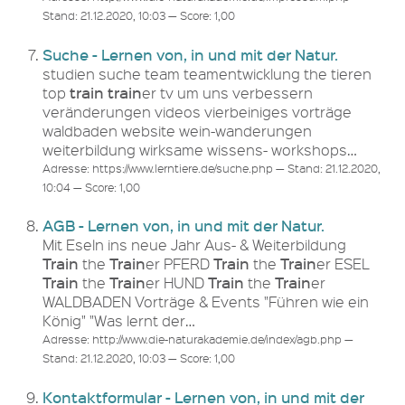
Stand: 21.12.2020, 10:03 — Score: 1,00
Suche - Lernen von, in und mit der Natur.
studien suche team teamentwicklung the tieren
train
train
top
er tv um uns verbessern
veränderungen videos vierbeiniges vorträge
waldbaden website wein-wanderungen
weiterbildung wirksame wissens- workshops…
Adresse: https://www.lerntiere.de/suche.php — Stand: 21.12.2020,
10:04 — Score: 1,00
AGB - Lernen von, in und mit der Natur.
Mit Eseln ins neue Jahr Aus- & Weiterbildung
Train
Train
Train
Train
the
er PFERD
the
er ESEL
Train
Train
Train
Train
the
er HUND
the
er
WALDBADEN Vorträge & Events "Führen wie ein
König" "Was lernt der…
Adresse: http://www.die-naturakademie.de/index/agb.php —
Stand: 21.12.2020, 10:03 — Score: 1,00
Kontaktformular - Lernen von, in und mit der