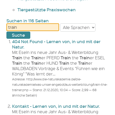
Tiergestützte Praxiswochen
Suchen in 116 Seiten
404 Not Found - Lernen von, in und mit der
Natur.
Mit Eseln ins neue Jahr Aus- & Weiterbildung
Train
Train
Train
Train
the
er PFERD
the
er ESEL
Train
Train
Train
Train
the
er HUND
the
er
WALDBADEN Vorträge & Events "Führen wie ein
König" "Was lernt der…
Adresse: http://www.die-naturakademie.de/die-
naturakademie/was-unser-angebot/aus-weiterbildung/train-the-
trainer.php — Stand: 21.12.2020, 10:04 — Score: 2,99 — 68
ähnliche Seite(n)
Kontakt - Lernen von, in und mit der Natur.
Mit Eseln ins neue Jahr Aus- & Weiterbildung