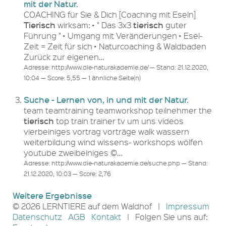
mit der Natur.
COACHING für Sie & Dich [Coaching mit Eseln]
Tierisch
tierisch
wirksam: • " Das 3x3
guter
Führung " • Umgang mit Veränderungen • Esel-
Zeit = Zeit für sich • Naturcoaching & Waldbaden
Zurück zur eigenen…
Adresse: http://www.die-naturakademie.de/ — Stand: 21.12.2020,
10:04 — Score: 5,55 — 1 ähnliche Seite(n)
Suche - Lernen von, in und mit der Natur.
team teamtraining teamworkshop teilnehmer the
tierisch
top train trainer tv um uns videos
vierbeiniges vortrag vorträge walk wassern
weiterbildung wind wissens- workshops wölfen
youtube zweibeiniges ©…
Adresse: http://www.die-naturakademie.de/suche.php — Stand:
21.12.2020, 10:03 — Score: 2,76
Weitere Ergebnisse
© 2026 LERNTIERE auf dem Waldhof |
Impressum
Datenschutz
AGB
Kontakt
| Folgen Sie uns auf: