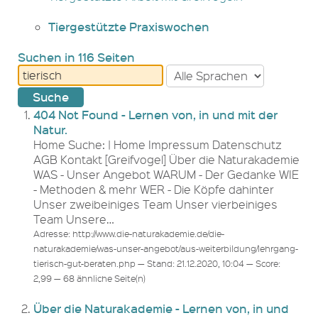
Tiergestützte Praxiswochen
Suchen in 116 Seiten
404 Not Found - Lernen von, in und mit der
Natur.
Home Suche: | Home Impressum Datenschutz
AGB Kontakt [Greifvogel] Über die Naturakademie
WAS - Unser Angebot WARUM - Der Gedanke WIE
- Methoden & mehr WER - Die Köpfe dahinter
Unser zweibeiniges Team Unser vierbeiniges
Team Unsere…
Adresse: http://www.die-naturakademie.de/die-
naturakademie/was-unser-angebot/aus-weiterbildung/lehrgang-
tierisch-gut-beraten.php — Stand: 21.12.2020, 10:04 — Score:
2,99 — 68 ähnliche Seite(n)
Über die Naturakademie - Lernen von, in und