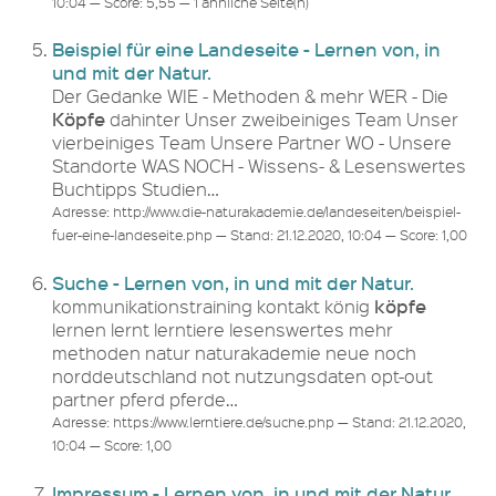
10:04 — Score: 5,55 — 1 ähnliche Seite(n)
Beispiel für eine Landeseite - Lernen von, in
und mit der Natur.
Der Gedanke WIE - Methoden & mehr WER - Die
Köpfe
dahinter Unser zweibeiniges Team Unser
vierbeiniges Team Unsere Partner WO - Unsere
Standorte WAS NOCH - Wissens- & Lesenswertes
Buchtipps Studien…
Adresse: http://www.die-naturakademie.de/landeseiten/beispiel-
fuer-eine-landeseite.php — Stand: 21.12.2020, 10:04 — Score: 1,00
Suche - Lernen von, in und mit der Natur.
köpfe
kommunikationstraining kontakt könig
lernen lernt lerntiere lesenswertes mehr
methoden natur naturakademie neue noch
norddeutschland not nutzungsdaten opt-out
partner pferd pferde…
Adresse: https://www.lerntiere.de/suche.php — Stand: 21.12.2020,
10:04 — Score: 1,00
Impressum - Lernen von, in und mit der Natur.