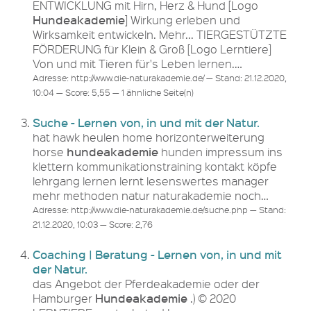
ENTWICKLUNG mit Hirn, Herz & Hund [Logo
Hundeakademie
] Wirkung erleben und
Wirksamkeit entwickeln. Mehr... TIERGESTÜTZTE
FÖRDERUNG für Klein & Groß [Logo Lerntiere]
Von und mit Tieren für's Leben lernen.…
Adresse: http://www.die-naturakademie.de/ — Stand: 21.12.2020,
10:04 — Score: 5,55 — 1 ähnliche Seite(n)
Suche - Lernen von, in und mit der Natur.
hat hawk heulen home horizonterweiterung
hundeakademie
horse
hunden impressum ins
klettern kommunikationstraining kontakt köpfe
lehrgang lernen lernt lesenswertes manager
mehr methoden natur naturakademie noch…
Adresse: http://www.die-naturakademie.de/suche.php — Stand:
21.12.2020, 10:03 — Score: 2,76
Coaching | Beratung - Lernen von, in und mit
der Natur.
das Angebot der Pferdeakademie oder der
Hundeakademie
Hamburger
.) © 2020