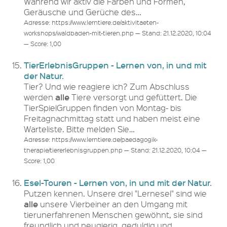
Während wir aktiv die Farben und Formen,
Geräusche und Gerüche des…
Adresse: https://www.lerntiere.de/aktivitaeten-
workshops/waldbaden-mit-tieren.php — Stand: 21.12.2020, 10:04
— Score: 1,00
TierErlebnisGruppen - Lernen von, in und mit
der Natur.
Tier? Und wie reagiere ich? Zum Abschluss
alle
werden
Tiere versorgt und gefüttert. Die
TierSpielGruppen finden von Montag- bis
Freitagnachmittag statt und haben meist eine
Warteliste. Bitte melden Sie…
Adresse: https://www.lerntiere.de/paedagogik-
therapie/tiererlebnisgruppen.php — Stand: 21.12.2020, 10:04 —
Score: 1,00
Esel-Touren - Lernen von, in und mit der Natur.
Putzen kennen. Unsere drei "Lernesel" sind wie
alle
unsere Vierbeiner an den Umgang mit
tierunerfahrenen Menschen gewöhnt, sie sind
freundlich und neugierig, geduldig und